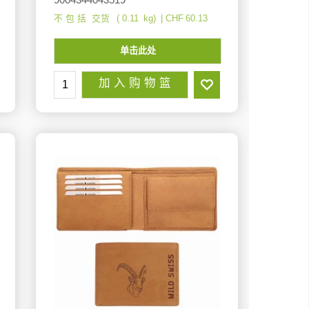
不 包 括 交货
0.11
kg
CHF
60.13
单击此处
加 入 购 物 篮