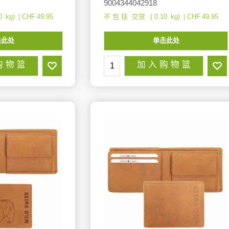
9004344042918
0
kg
CHF
49.95
不 包 括 交货
0.10
kg
CHF
49.95
击此处
单击此处
购 物 篮
加 入 购 物 篮