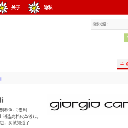
关于
隐私
主 
i
li
到乔治·卡雷利
li）的瑞士制造高档皮革钱包。
包，买就知道了.