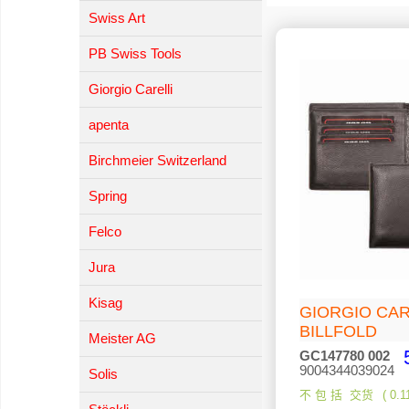
Swiss Art
PB Swiss Tools
Giorgio Carelli
apenta
Birchmeier Switzerland
Spring
Felco
Jura
Kisag
GIORGIO C
BILLFOLD
Meister AG
GC147780 002
9004344039024
Solis
不 包 括 交货
0.1