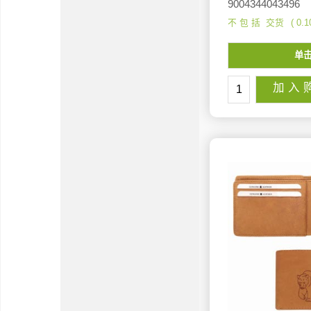
9004344043496
不 包 括 交货
0.1
单
加 入 