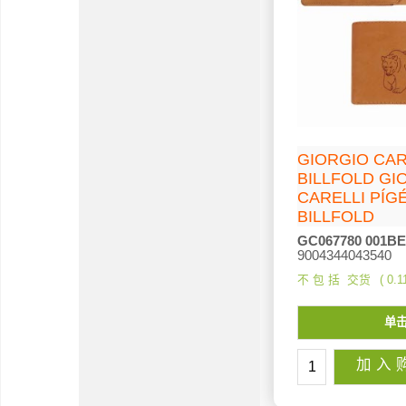
GIORGIO C
BILLFOLD GI
CARELLI PÍG
BILLFOLD
GC067780 001BE
9004344043540
不 包 括 交货
0.1
单
加 入 