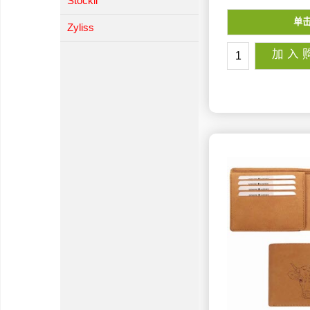
Stöckli
单
Zyliss
加 入 