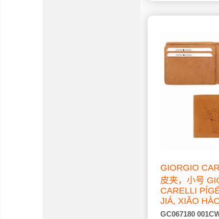
GIORGIO C
皮夹，小号 GI
CARELLI PÍG
JIÁ, XIǍO HÀ
GC067180 001C