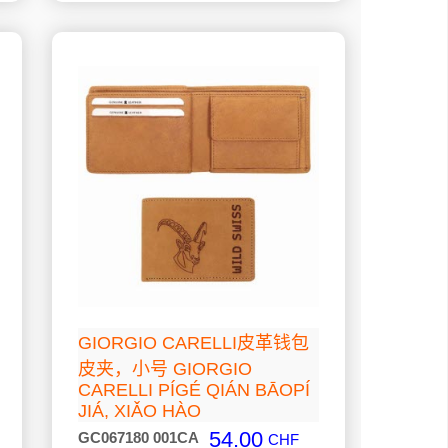
GIORGIO CARELLI皮革钱包
皮夹，小号 GIORGIO
CARELLI PÍGÉ QIÁN BĀOPÍ
JIÁ, XIǍO HÀO
54.00
GC067180 001CA
CHF