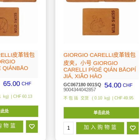
ARELLI皮革钱包
GIORGIO CARELLI皮革钱包
ORGIO
皮夹，小号 GIORGIO
É QIÁNBĀO
CARELLI PÍGÉ QIÁN BĀOPÍ
JIÁ, XIǍO HÀO
65.00
CHF
54.00
GC067180 001SQ
CHF
9004344042857
1
kg
CHF
60.13
不 包 括 交货
0.10
kg
CHF
49.95
击此处
单击此处
购 物 篮
加 入 购 物 篮