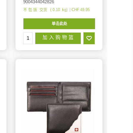
9004344042826
不 包 括 交货
0.10
kg
CHF
49.95
单击此处
加 入 购 物 篮