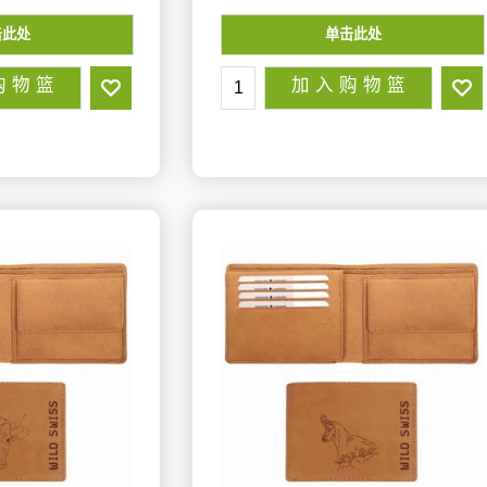
击此处
单击此处
购 物 篮
加 入 购 物 篮