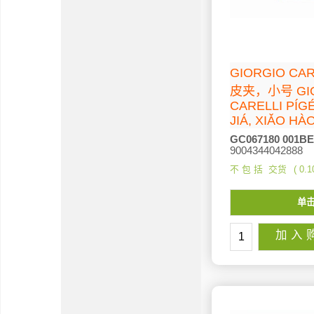
GIORGIO C
皮夹，小号 GI
CARELLI PÍG
JIÁ, XIǍO HÀ
GC067180 001BE
9004344042888
不 包 括 交货
0.1
单
加 入 