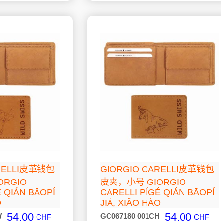
ARELLI皮革钱包
GIORGIO CARELLI皮革钱包
ORGIO
皮夹，小号 GIORGIO
É QIÁN BĀOPÍ
CARELLI PÍGÉ QIÁN BĀOPÍ
O
JIÁ, XIǍO HÀO
54.00
54.00
W
GC067180 001CH
CHF
CHF