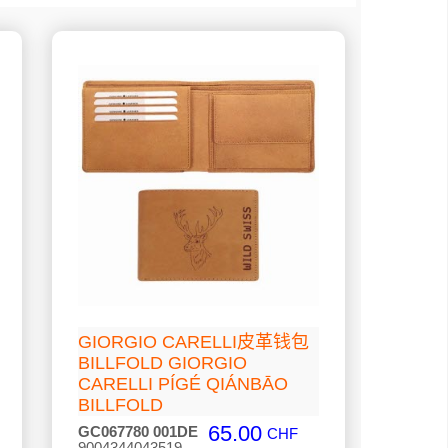
GIORGIO CARELLI皮革钱包
BILLFOLD GIORGIO
CARELLI PÍGÉ QIÁNBĀO
BILLFOLD
65.00
GC067780 001DE
CHF
9004344043519