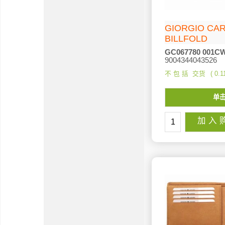
GIORGIO C
BILLFOLD
GC067780 001C
9004344043526
不 包 括 交货
0.1
单
加 入 