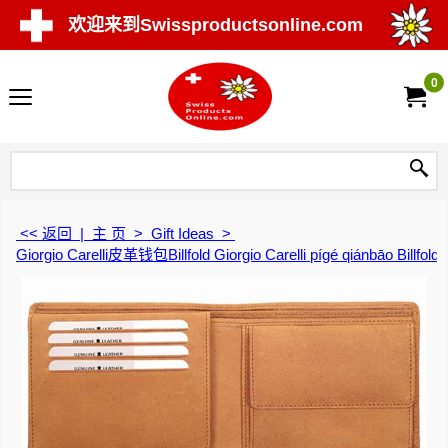
欢迎来到Swissproductsonline.com
0
<< 返回
|
主 页
>
Gift Ideas
>
Giorgio Carelli皮革钱包Billfold Giorgio Carelli pígé qiánbāo Billfold