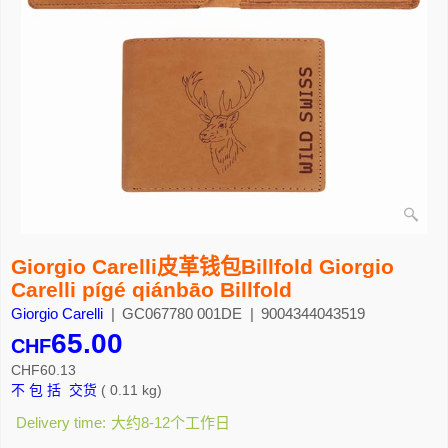
Giorgio Carelli皮革钱包Billfold Giorgio
Carelli pígé qiánbāo Billfold
Giorgio Carelli
GC067780 001DE
9004344043519
65.00
CHF
CHF
60.13
不 包 括 交货
0.11
kg
Delivery time:
大约8-12个工作日