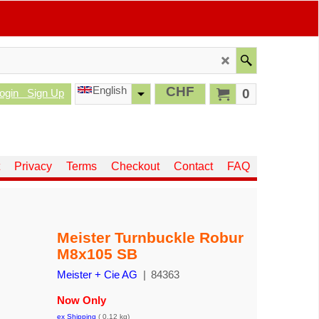
English
CHF
0
ogin
Sign Up
Privacy
Terms
Checkout
Contact
FAQ
Meister Turnbuckle Robur
M8x105 SB
Meister + Cie AG
84363
Now Only
ex Shipping
0.12
kg