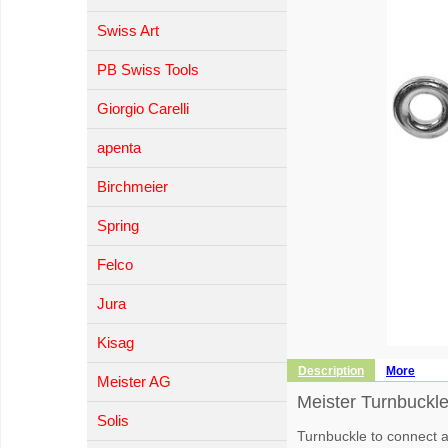
Swiss Art
PB Swiss Tools
Giorgio Carelli
apenta
Birchmeier
Spring
Felco
Jura
Kisag
Description
More
Meister AG
Meister Turnbuck
Solis
Turnbuckle to connect a