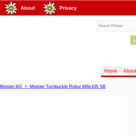
About
Privacy
L
Home
About
Meister AG
>
Meister Turnbuckle Robur M8x105 SB