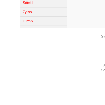
Stöckli
Zyliss
Turmix
Sw
S
Sc