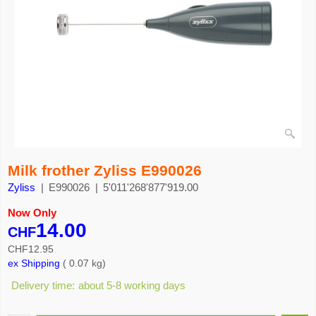
Milk frother Zyliss E990026
Zyliss
E990026
5'011'268'877'919.00
Now Only
14.00
CHF
CHF
12.95
ex Shipping
0.07
kg
Delivery time:
about 5-8 working days