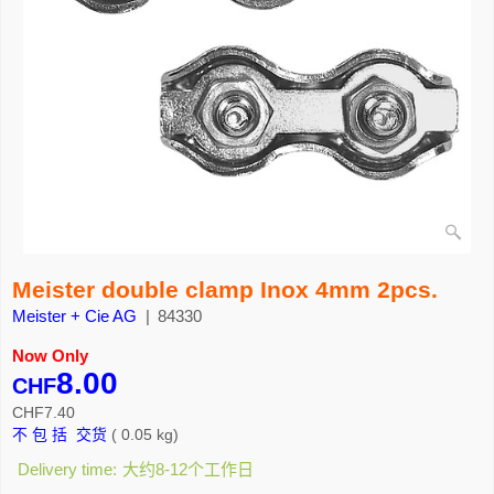
Meister double clamp Inox 4mm 2pcs.
Meister + Cie AG
84330
Now Only
8.00
CHF
CHF
7.40
不 包 括 交货
0.05
kg
Delivery time:
大约8-12个工作日