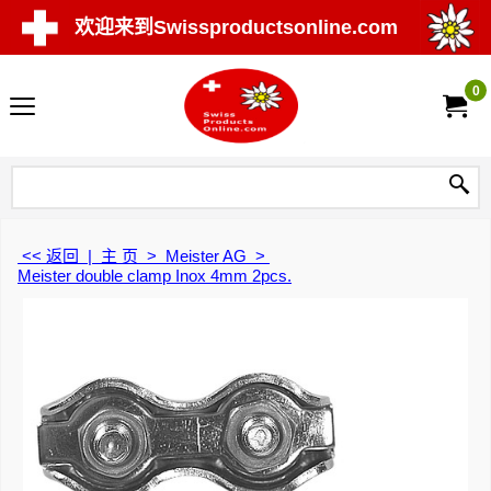
欢迎来到Swissproductsonline.com
0
<< 返回
|
主 页
>
Meister AG
>
Meister double clamp Inox 4mm 2pcs.