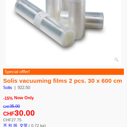
Special offfer!
Solis vacuuming films 2 pcs. 30 x 600 cm
Solis
922.50
Now Only
-15%
35.00
CHF
30.00
CHF
CHF
27.75
不 包 括 交货
0.72
kg