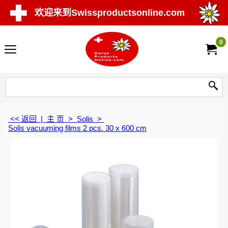
欢迎来到Swissproductsonline.com
0
<< 返回
|
主 页
>
Solis
>
Solis vacuuming films 2 pcs. 30 x 600 cm