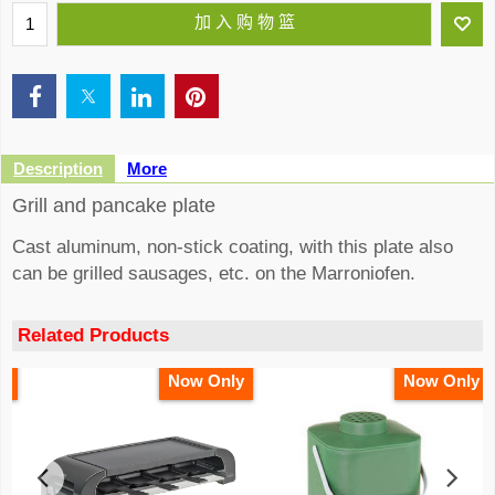
加 入 购 物 篮
Description
More
Grill and pancake plate
Cast aluminum, non-stick coating, with this plate also
can be grilled sausages, etc. on the Marroniofen.
Related Products
y
Now Only
Now Only