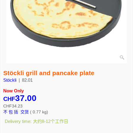
Stöckli grill and pancake plate
Stöckli
82.01
Now Only
37.00
CHF
CHF
34.23
不 包 括 交货
0.77
kg
Delivery time:
大约8-12个工作日