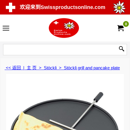
欢迎来到Swissproductsonline.com
0
<< 返回
|
主 页
>
Stöckli
>
Stöckli grill and pancake plate