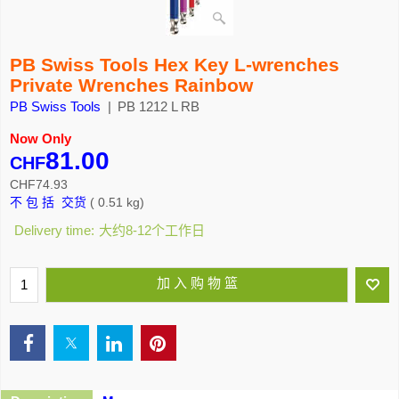
PB Swiss Tools Hex Key L-wrenches
Private Wrenches Rainbow
PB Swiss Tools
PB 1212 L RB
Now Only
81.00
CHF
CHF
74.93
不 包 括 交货
0.51
kg
Delivery time:
大约8-12个工作日
加 入 购 物 篮