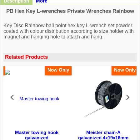
Description
More
PB Hex Key L-wrenches Private Wrenches Rainbow
Key Disc Rainbow ball point hex key L-wrench set powder
coated with colour distribution according to size holder with
magnet and hanging hole to attach and hang.
Related Products
y
Now Only
Now Only
Master towing hook
Meister chain-A
galvanized
galvanized.4x19x16mm