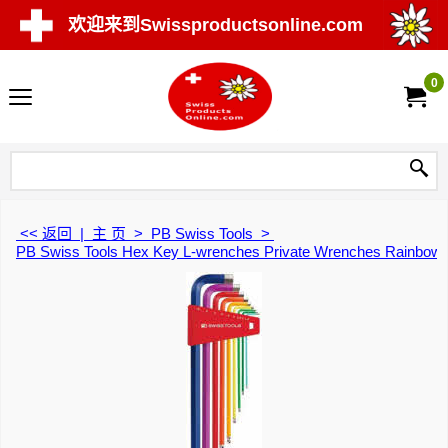
欢迎来到Swissproductsonline.com
0
<< 返回
|
主 页
>
PB Swiss Tools
>
PB Swiss Tools Hex Key L-wrenches Private Wrenches Rainbow