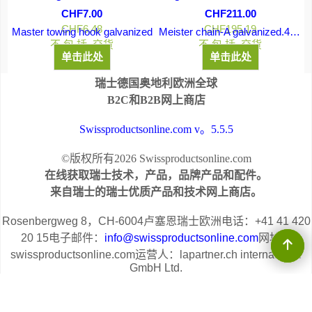
CHF
7.00
CHF
211.00
CHF
6.48
CHF
195.19
Master towing hook galvanized
Meister chain-A galvanized.4x19x16mm
nnection Inox 3x25mm
不 包 括 交货
不 包 括 交货
单击此处
单击此处
瑞士德国奥地利欧洲全球
B2C和B2B网上商店
Swissproductsonline.com v。5.5.5
©版权所有2026 Swissproductsonline.com
在线获取瑞士技术，产品，品牌产品和配件。
来自瑞士的瑞士优质产品和技术网上商店。
Rosenbergweg 8，CH-6004卢塞恩瑞士欧洲电话：+41 41 420
20 15电子邮件：
info@swissproductsonline.com
网址：
swissproductsonline.com运营人：lapartner.ch international
GmbH Ltd.
合作伙伴网上商店：Tauchshoponline.ch Lapartner.ch