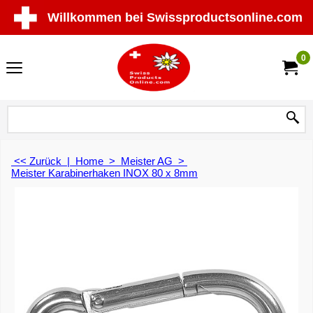
Willkommen bei Swissproductsonline.com
0
<< Zurück
|
Home
>
Meister AG
>
Meister Karabinerhaken INOX 80 x 8mm