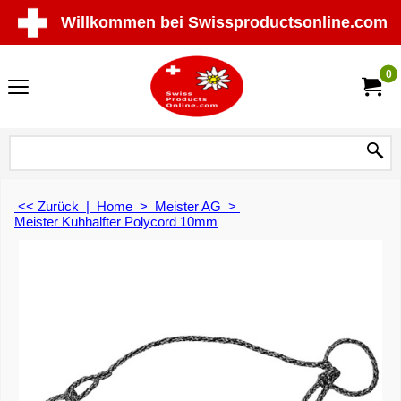
Willkommen bei Swissproductsonline.com
0
<< Zurück
|
Home
>
Meister AG
>
Meister Kuhhalfter Polycord 10mm