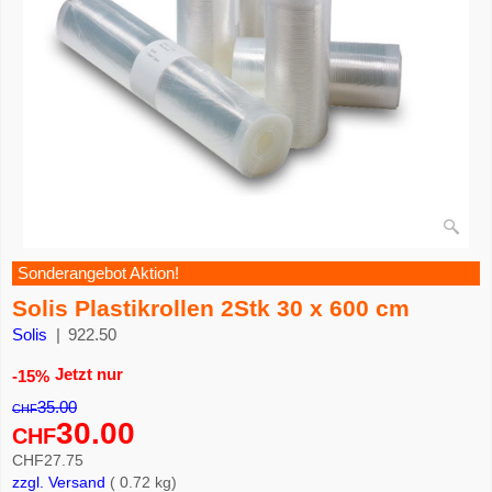
Sonderangebot Aktion!
Solis Plastikrollen 2Stk 30 x 600 cm
Solis
922.50
Jetzt nur
-15%
35.00
CHF
30.00
CHF
CHF
27.75
zzgl. Versand
0.72
kg