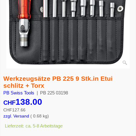
Werkzeugsätze PB 225 9 Stk.in Etui
schlitz + Torx
PB Swiss Tools
PB 225 03198
138.00
CHF
CHF
127.66
zzgl. Versand
0.68
kg
Lieferzeit:
ca. 5-8 Arbeitstage