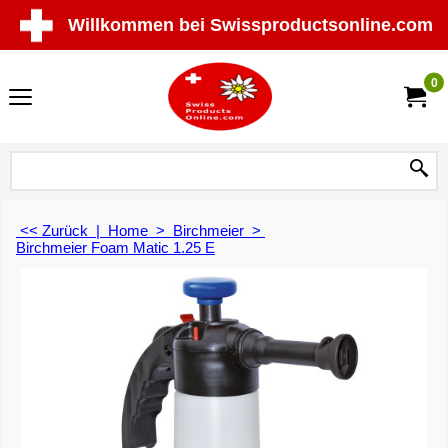
Willkommen bei Swissproductsonline.com
0
<< Zurück
|
Home
>
Birchmeier
>
Birchmeier Foam Matic 1.25 E