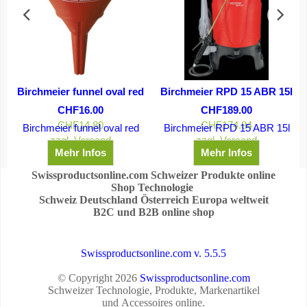
e
Birchmeier funnel oval red
Birchmeier RPD 15 ABR 15l
CHF
16.00
CHF
189.00
CHF
14.80
CHF
174.84
Birchmeier funnel oval red
Birchmeier RPD 15 ABR 15l
zle 1.3 mm
zzgl. Versand
zzgl. Versand
Mehr Infos
Mehr Infos
Swissproductsonline.com Schweizer Produkte online
Shop Technologie
Schweiz Deutschland Österreich Europa weltweit
B2C und B2B online shop
Swissproductsonline.com v. 5.5.5
© Copyright 2026
Swissproductsonline.com
Schweizer Technologie, Produkte, Markenartikel
und Accessoires online.