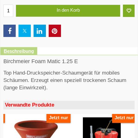
In den Korb
Beschreibung
Birchmeier Foam Matic 1.25 E
Top Hand-Druckspeicher-Schaumgerät für mobiles
Schäumen. Erzeugt einen speziell trockenen Schaum
(lange Einwirkzeit).
Verwandte Produkte
ur
Jetzt nur
Jetzt nur