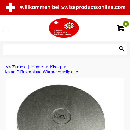
Willkommen bei Swissproductsonline.com
0
<< Zurück
|
Home
>
Kisag
>
Kisag Diffusorplatte Wärmeverteilplatte