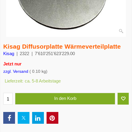
Kisag Diffusorplatte Wärmeverteilplatte
Kisag
2322
7'610'251'623'229.00
Jetzt nur
14.00
CHF
CHF
12.95
zzgl. Versand
0.10
kg
Lieferzeit:
ca. 5-8 Arbeitstage
In den Korb