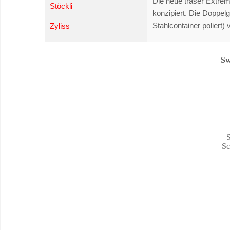
Die neue traser Extrem
Stöckli
konzipiert. Die Doppel
Stahlcontainer poliert) 
Zyliss
Sw
S
Sc