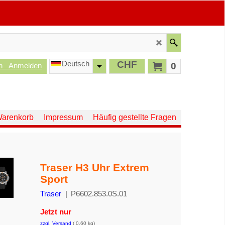
Deutsch
CHF
0
n
Anmelden
arenkorb
Impressum
Häufig gestellte Fragen
Traser H3 Uhr Extrem
Sport
Traser
P6602.853.0S.01
Jetzt nur
811.00