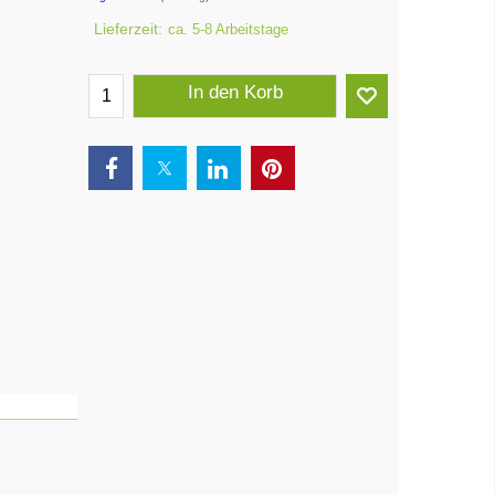
CHF
CHF
750.23
zzgl. Versand
0.60
kg
Lieferzeit:
ca. 5-8 Arbeitstage
In den Korb