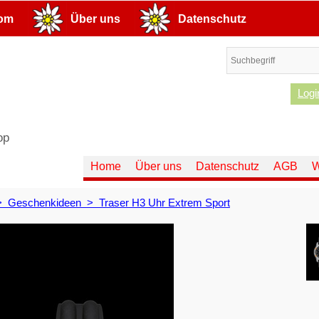
com
Über uns
Datenschutz
Logi
op
Home
Über uns
Datenschutz
AGB
W
>
Geschenkideen
>
Traser H3 Uhr Extrem Sport