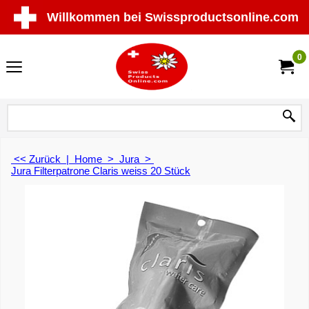
Willkommen bei Swissproductsonline.com
0
<< Zurück
|
Home
>
Jura
>
Jura Filterpatrone Claris weiss 20 Stück